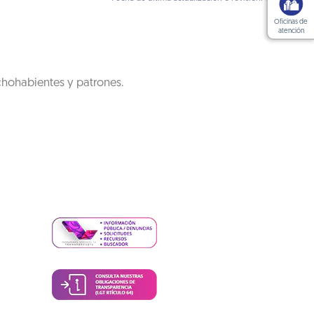
Oficinas de
atención
chohabientes y patrones.