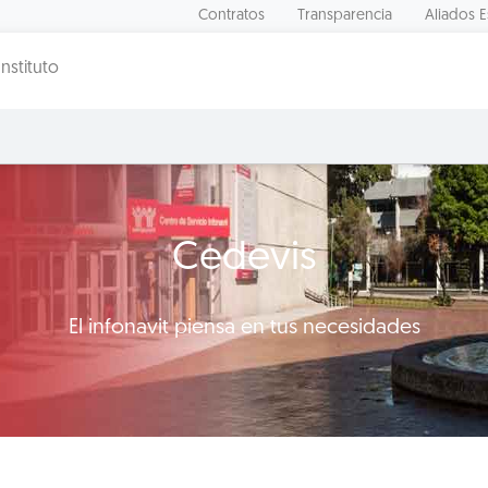
Contratos
Transparencia
Aliados E
Instituto
Cedevis
El infonavit piensa en tus necesidades