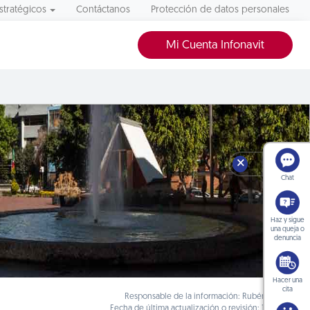
stratégicos
Contáctanos
Protección de datos personales
Mi Cuenta Infonavit
🗙
Chat
Haz y sigue
una queja o
denuncia
Hacer una
cita
Responsable de la información: Rubén Albarrán
Fecha de última actualización o revisión: 12/01/2018