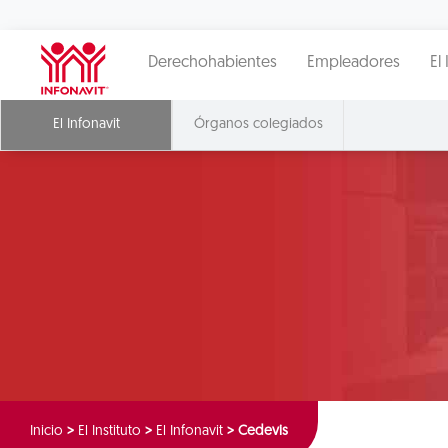
Derechohabientes
Empleadores
El 
El Infonavit
Órganos colegiados
Inicio
>
El Instituto
>
El Infonavit
>
Cedevis