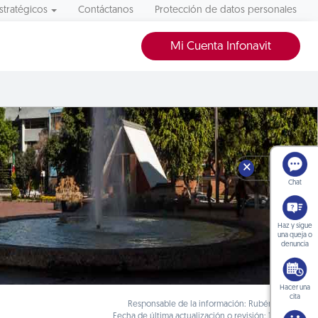
stratégicos
Contáctanos
Protección de datos personales
Mi Cuenta Infonavit
🗙
Chat
Haz y sigue
una queja o
denuncia
Hacer una
cita
Responsable de la información: Rubén Albarrán
Fecha de última actualización o revisión: 12/01/2018