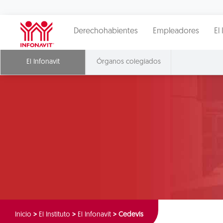
Derechohabientes
Empleadores
El 
El Infonavit
Órganos colegiados
Inicio
>
El Instituto
>
El Infonavit
>
Cedevis