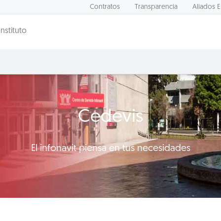
Contratos
Transparencia
Aliados E
Instituto
Cedevis
El infonavit piensa en tus necesidades