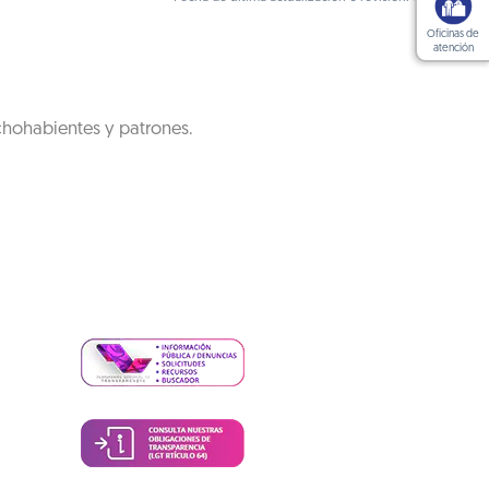
Oficinas de
atención
chohabientes y patrones.