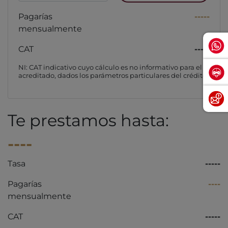
Pagarías
-----
mensualmente
CAT
-----
NI: CAT indicativo cuyo cálculo es no informativo para el
acreditado, dados los parámetros particulares del crédito
Te prestamos hasta:
----
Tasa
-----
Pagarías
----
mensualmente
CAT
-----