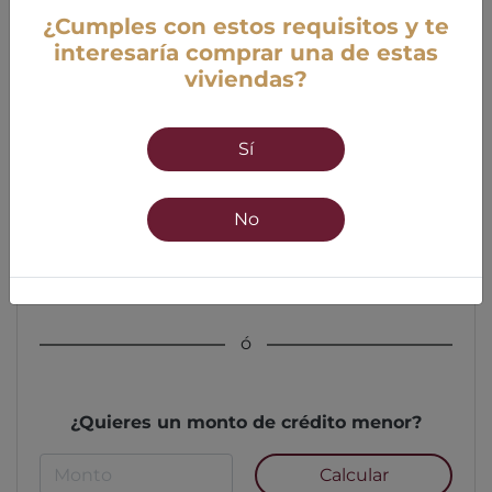
¿Cumples con estos requisitos y te
interesaría comprar una de estas
viviendas?
Edad
Sí
18 años mínimo
55 años máximo
No
Calcular
ó
¿Quieres un monto de crédito menor?
Calcular