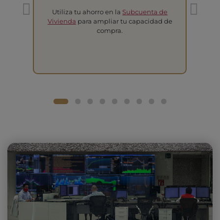
Utiliza tu ahorro en la
Subcuenta de
T
Vivienda
para ampliar tu capacidad de
compra.