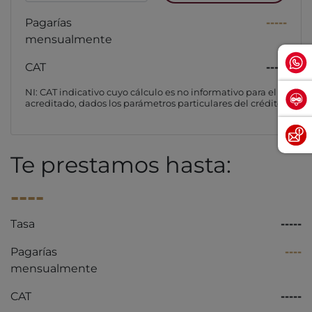
Pagarías
-----
mensualmente
CAT
-----
NI: CAT indicativo cuyo cálculo es no informativo para el
acreditado, dados los parámetros particulares del crédito
Te prestamos hasta:
----
Tasa
-----
Pagarías
----
mensualmente
CAT
-----