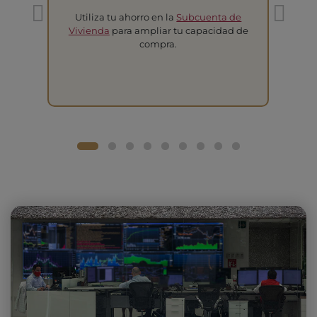
Utiliza tu ahorro en la
Subcuenta de
T
Vivienda
para ampliar tu capacidad de
compra.