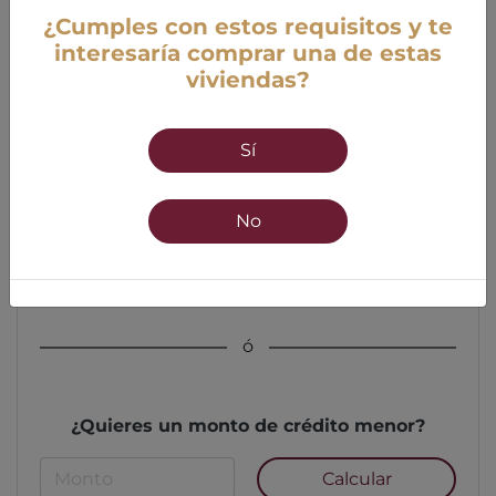
¿Cumples con estos requisitos y te
interesaría comprar una de estas
viviendas?
Edad
Sí
18 años mínimo
55 años máximo
No
Calcular
ó
¿Quieres un monto de crédito menor?
Calcular