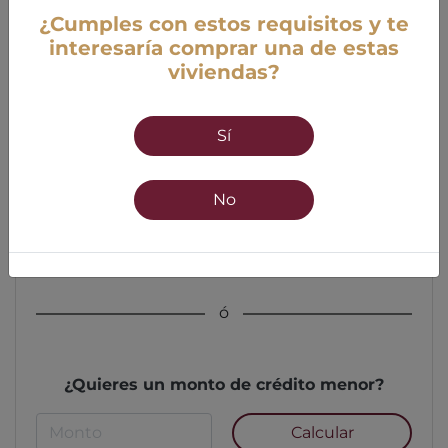
¿Cumples con estos requisitos y te
interesaría comprar una de estas
viviendas?
Edad
Sí
18 años mínimo
55 años máximo
No
Calcular
ó
¿Quieres un monto de crédito menor?
Calcular