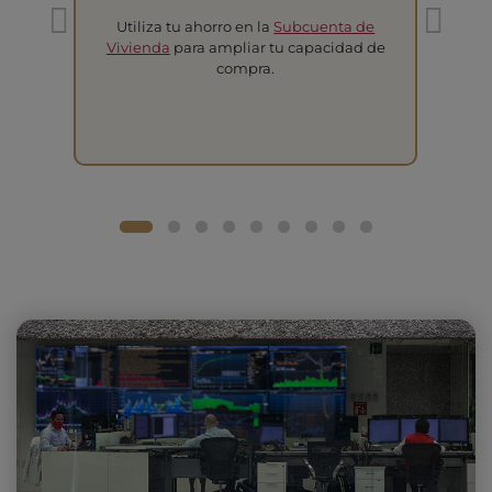
Utiliza tu ahorro en la
Subcuenta de
T
Vivienda
para ampliar tu capacidad de
compra.