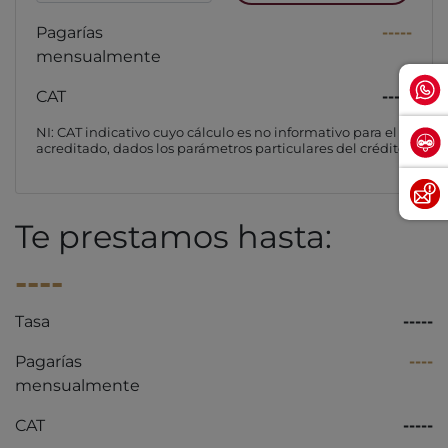
Pagarías
-----
mensualmente
CAT
-----
NI: CAT indicativo cuyo cálculo es no informativo para el
acreditado, dados los parámetros particulares del crédito
Te prestamos hasta:
----
Tasa
-----
Pagarías
----
mensualmente
CAT
-----