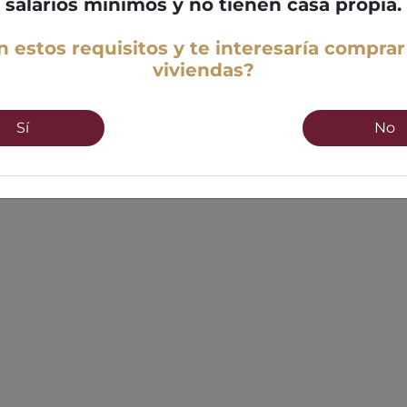
salarios mínimos y no tienen casa propia.
 estos requisitos y te interesaría comprar
viviendas?
Sí
No