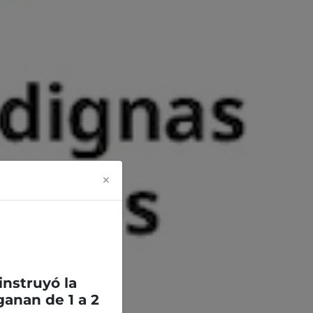
×
 instruyó la
anan de 1 a 2