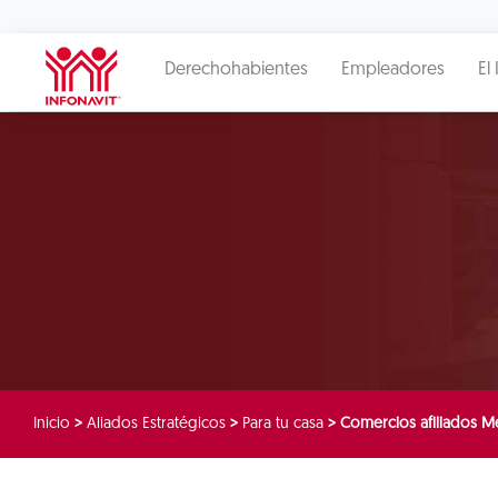
Derechohabientes
Empleadores
El 
Inicio
>
Aliados Estratégicos
>
Para tu casa
>
Comercios afiliados Me