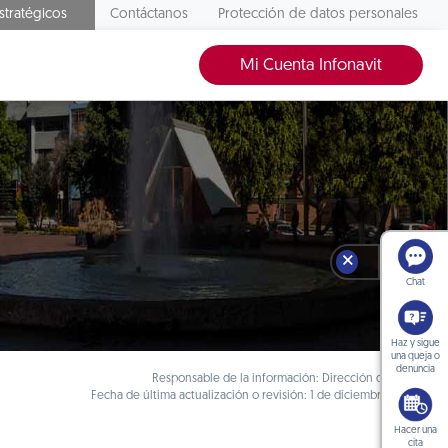
stratégicos
Contáctanos
Protección de datos personales
Mi Cuenta Infonavit
🗙
Chat
Haz y sigue
una queja o
denuncia
Responsable de la información: Dirección de Crédito
Fecha de última actualización o revisión: 1 de diciembre de 2025
Hacer una
cita