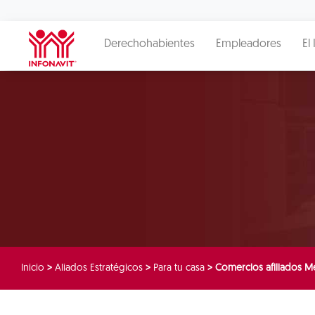
Derechohabientes
Empleadores
El 
Inicio
>
Aliados Estratégicos
>
Para tu casa
>
Comercios afiliados Me