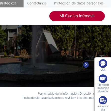
stratégicos
Contáctanos
Protección de datos personales
Mi Cuenta Infonavit
🗙
Chat
Haz y sigue
una queja o
denuncia
Responsable de la información: Dirección de Crédito
Fecha de última actualización o revisión: 1 de diciembre de 2025
Hacer una
cita