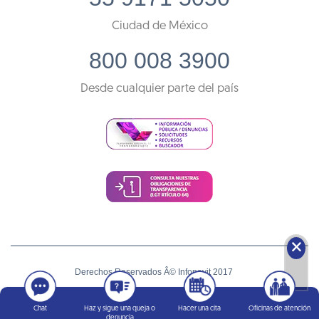
Ciudad de México
800 008 3900
Desde cualquier parte del país
🗙
Derechos Reservados Â© Infonavit 2017
Términos y condiciones
Chat
Haz y sigue una queja o
Hacer una cita
Oficinas de atención
denuncia