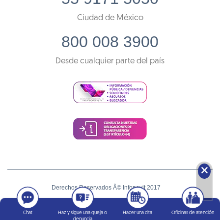
Ciudad de México
800 008 3900
Desde cualquier parte del país
🗙
Derechos Reservados Â© Infonavit 2017
Términos y condiciones
Chat
Haz y sigue una queja o
Hacer una cita
Oficinas de atención
denuncia