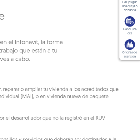
Haz y sigue
una queja o
denuncia
e
Hacer una
cita
n el Infonavit, la forma
rabajo que están a tu
Oficinas de
atención
eves a cabo.
 reparar o ampliar tu vivienda a los acreditados que
Individual (MAI), o en vivienda nueva de paquete
or el desarrollador que no la registró en el RUV
nsilios y servicios que deberán ser destinados a la