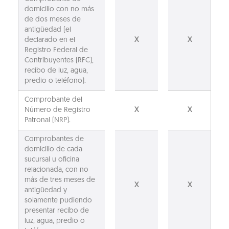
domicilio con no más
de dos meses de
antigüedad (el
declarado en el
X
X
Registro Federal de
Contribuyentes (RFC),
recibo de luz, agua,
predio o teléfono).
Comprobante del
Número de Registro
X
X
Patronal (NRP).
Comprobantes de
domicilio de cada
sucursal u oficina
relacionada, con no
más de tres meses de
X
X
antigüedad y
solamente pudiendo
presentar recibo de
luz, agua, predio o