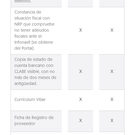
teléfono.
Constancia de
situación fiscal con
NRP que compruebe
no tener adeudos
X
X
fiscales ante el
Infonavit (se obtiene
del Portal).
Copia de estado de
cuenta bancario con
CLABE visible, con no
X
X
más de dos meses de
antigüedad.
Currículum Vitae
X
X
Ficha de Registro de
X
X
proveedor