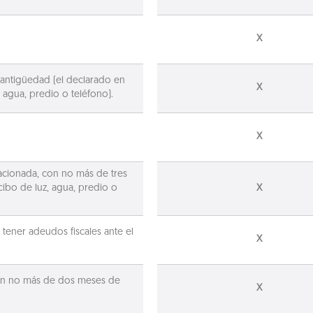
X
ntigüedad (el declarado en
X
 agua, predio o teléfono).
X
acionada, con no más de tres
ibo de luz, agua, predio o
X
tener adeudos fiscales ante el
X
con no más de dos meses de
X