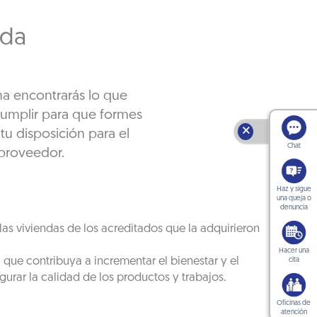
ida
na encontrarás lo que
cumplir para que formes
🗙
tu disposición para el
Chat
proveedor.
Haz y sigue
una queja o
denuncia
as viviendas de los acreditados que la adquirieron
Hacer una
 que contribuya a incrementar el bienestar y el
cita
gurar la calidad de los productos y trabajos.
Oficinas de
atención