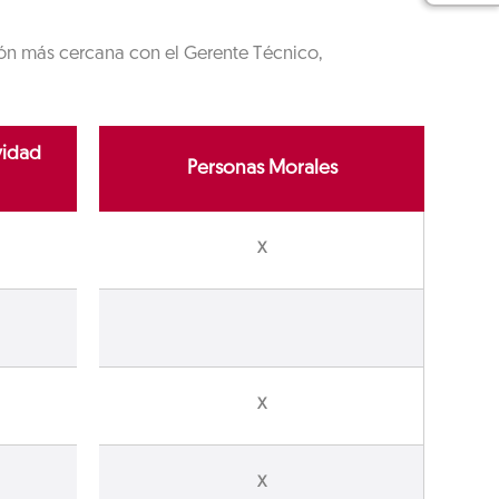
ción más cercana con el Gerente Técnico,
vidad
Personas Morales
X
X
X