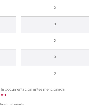
X
X
X
X
X
ud y la documentación antes mencionada.
g.mx