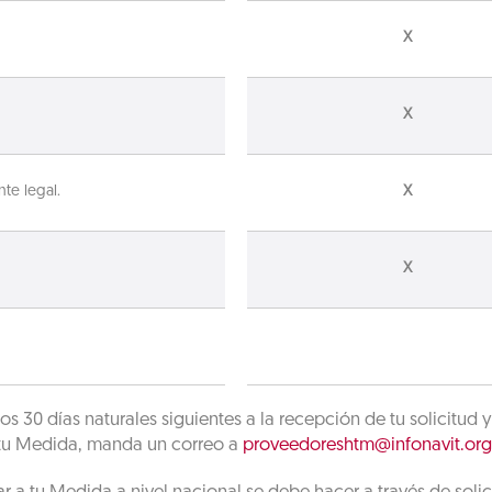
X
X
nte legal.
X
X
los 30 días naturales siguientes a la recepción de tu solicit
 tu Medida, manda un correo a
proveedoreshtm@infonavit.or