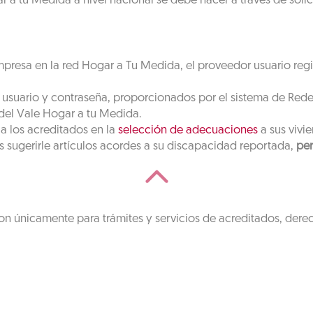
a tu Medida a nivel nacional se debe hacer a través de solici
mpresa en la red Hogar a Tu Medida, el proveedor usuario regi
l usuario y contraseña, proporcionados por el sistema de Rede
 del Vale Hogar a tu Medida.
a los acreditados en la
selección de adecuaciones
a sus vivi
 sugerirle artículos acordes a su discapacidad reportada,
per
on únicamente para trámites y servicios de acreditados, dere