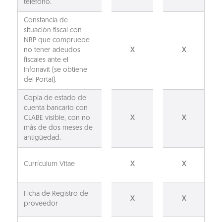
teléfono.
Constancia de
situación fiscal con
NRP que compruebe
no tener adeudos
X
X
fiscales ante el
Infonavit (se obtiene
del Portal).
Copia de estado de
cuenta bancario con
CLABE visible, con no
X
X
más de dos meses de
antigüedad.
Currículum Vitae
X
X
Ficha de Registro de
X
X
proveedor