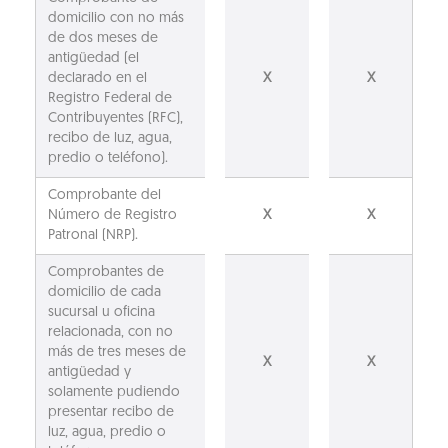
domicilio con no más
de dos meses de
antigüedad (el
declarado en el
X
X
Registro Federal de
Contribuyentes (RFC),
recibo de luz, agua,
predio o teléfono).
Comprobante del
Número de Registro
X
X
Patronal (NRP).
Comprobantes de
domicilio de cada
sucursal u oficina
relacionada, con no
más de tres meses de
X
X
antigüedad y
solamente pudiendo
presentar recibo de
luz, agua, predio o