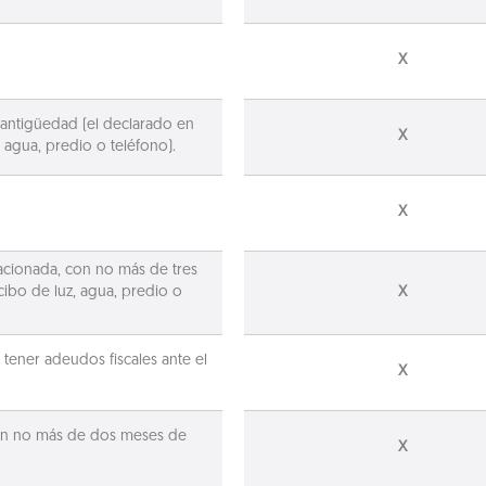
X
ntigüedad (el declarado en
X
 agua, predio o teléfono).
X
acionada, con no más de tres
ibo de luz, agua, predio o
X
tener adeudos fiscales ante el
X
con no más de dos meses de
X