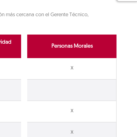
ción más cercana con el Gerente Técnico,
vidad
Personas Morales
X
X
X