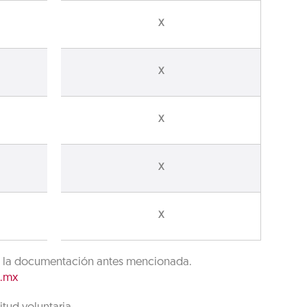
X
X
X
X
X
ud y la documentación antes mencionada.
g.mx