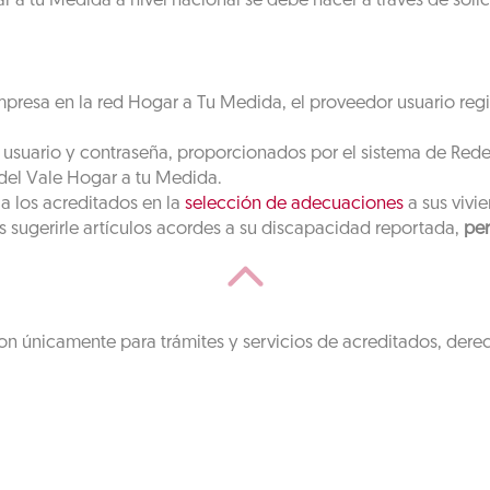
a tu Medida a nivel nacional se debe hacer a través de solici
mpresa en la red Hogar a Tu Medida, el proveedor usuario regi
l usuario y contraseña, proporcionados por el sistema de Rede
 del Vale Hogar a tu Medida.
a los acreditados en la
selección de adecuaciones
a sus vivi
 sugerirle artículos acordes a su discapacidad reportada,
per
on únicamente para trámites y servicios de acreditados, dere