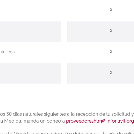
X
X
nte legal.
X
X
los 30 días naturales siguientes a la recepción de tu solicit
 tu Medida, manda un correo a
proveedoreshtm@infonavit.or