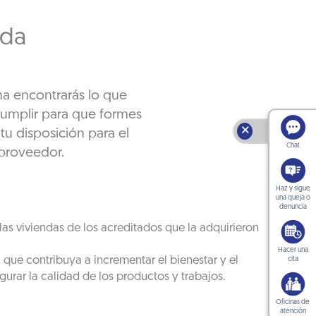
ida
na encontrarás lo que
cumplir para que formes
🗙
tu disposición para el
Chat
proveedor.
Haz y sigue
una queja o
denuncia
as viviendas de los acreditados que la adquirieron
Hacer una
 que contribuya a incrementar el bienestar y el
cita
gurar la calidad de los productos y trabajos.
Oficinas de
atención