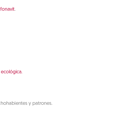
.
nfonavit
 ecológica.
chohabientes y patrones.