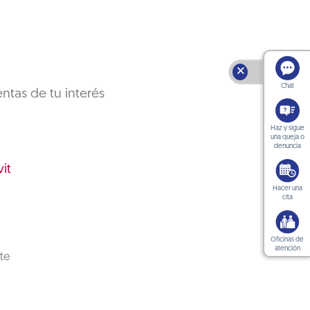
🗙
Chat
ntas de tu interés
Haz y sigue
una queja o
denuncia
it
Hacer una
cita
Oficinas de
atención
te