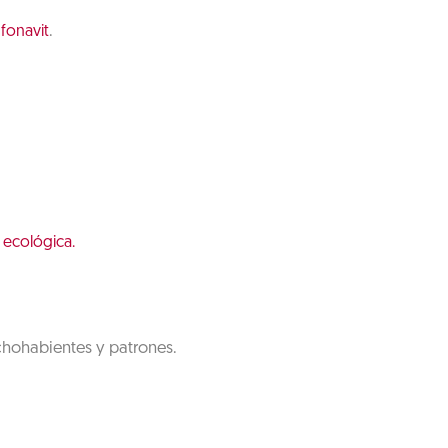
.
nfonavit
 ecológica.
chohabientes y patrones.