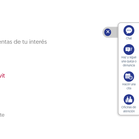
🗙
Chat
ntas de tu interés
Haz y sigue
una queja o
denuncia
it
Hacer una
cita
Oficinas de
atención
te