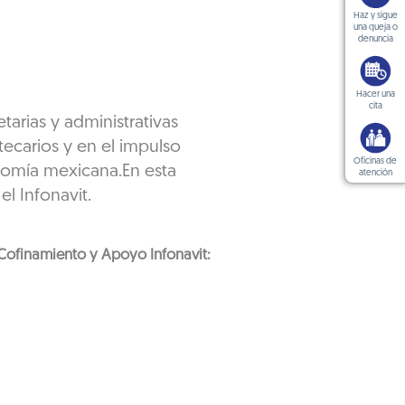
Haz y sigue
una queja o
denuncia
Hacer una
cita
tarias y administrativas
tecarios y en el impulso
Oficinas de
onomía mexicana.En esta
atención
el Infonavit.
n Cofinamiento y Apoyo Infonavit: