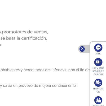
s promotores de ventas,
e basa la certificación,
o.
🗙
Chat
Haz y sigue
habientes y acreditados del Infonavit, con el fin de
una queja o
denuncia
 y se da un proceso de mejora continua en la
Hacer una
cita