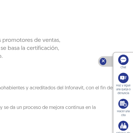
s promotores de ventas,
e basa la certificación,
o.
🗙
Chat
Haz y sigue
habientes y acreditados del Infonavit, con el fin de
una queja o
denuncia
 y se da un proceso de mejora continua en la
Hacer una
cita