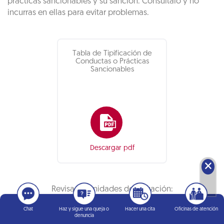
prácticas sancionables y su sanción. Consúltalo y no
incurras en ellas para evitar problemas.
Tabla de Tipificación de
Conductas o Prácticas
Sancionables
Descargar pdf
🗙
Revisa las unidades de valuación:
Chat
Haz y sigue una queja o
Hacer una cita
Oficinas de atención
denuncia
Consulta aquí