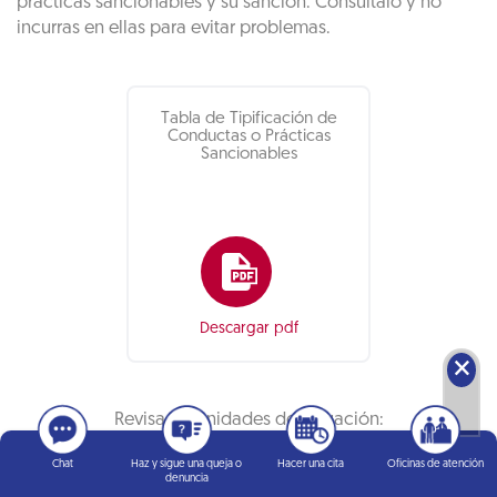
prácticas sancionables y su sanción. Consúltalo y no
incurras en ellas para evitar problemas.
Tabla de Tipificación de
Conductas o Prácticas
Sancionables
Descargar pdf
🗙
Revisa las unidades de valuación:
Chat
Haz y sigue una queja o
Hacer una cita
Oficinas de atención
denuncia
Consulta aquí