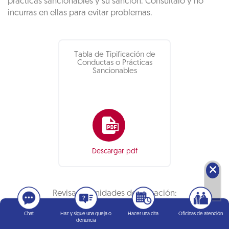
prácticas sancionables y su sanción. Consúltalo y no
incurras en ellas para evitar problemas.
Tabla de Tipificación de
Conductas o Prácticas
Sancionables
Descargar pdf
🗙
Revisa las unidades de valuación:
Chat
Haz y sigue una queja o
Hacer una cita
Oficinas de atención
denuncia
Consulta aquí