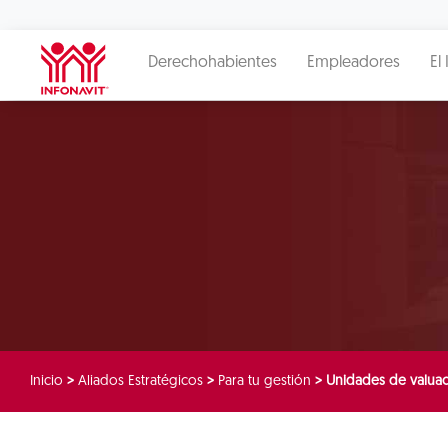
Derechohabientes
Empleadores
El 
Inicio
>
Aliados Estratégicos
>
Para tu gestión
>
Unidades de valua