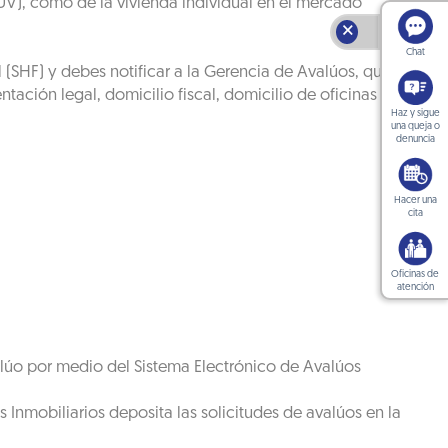
RUV), como de la vivienda individual en el mercado
🗙
Chat
(SHF) y debes notificar a la Gerencia de Avalúos, que
tación legal, domicilio fiscal, domicilio de oficinas
Haz y sigue
una queja o
denuncia
Hacer una
cita
Oficinas de
atención
valúo por medio del Sistema Electrónico de Avalúos
 Inmobiliarios deposita las solicitudes de avalúos en la