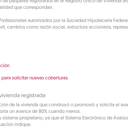
o de paquetes registrados en el Registro Único de Vivienda (
calidad que correspondan.
rofesionales autorizados por la Sociedad Hipotecaria Federal 
it, cambios como razón social, estructura accionaria, represen
ación
.
para solicitar nuevas coberturas
.
ivienda registrada
mación de la vivienda que construyó o promovió y solicita el a
eporta un avance de 80% cuando menos.
 sistema propietario, ya que el Sistema Electrónico de Avalúos
uación indique.