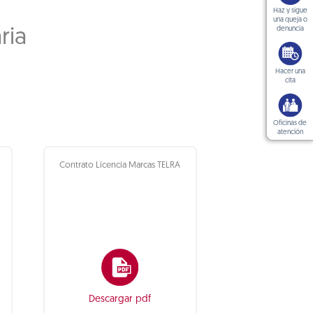
Haz y sigue
una queja o
denuncia
ria
Hacer una
cita
Oficinas de
atención
Contrato Licencia Marcas TELRA
Descargar pdf