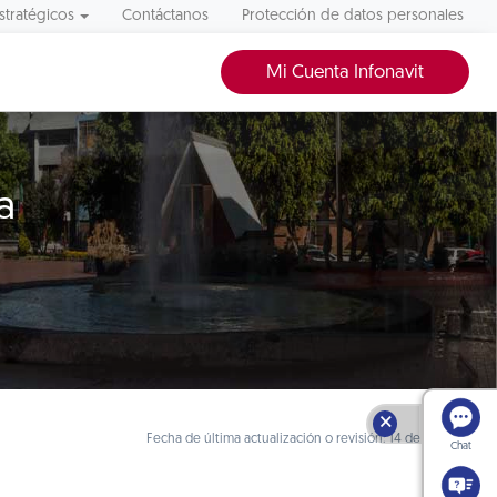
stratégicos
Contáctanos
Protección de datos personales
Mi Cuenta Infonavit
a
🗙
Fecha de última actualización o revisión: 14 de julio 2023
Chat