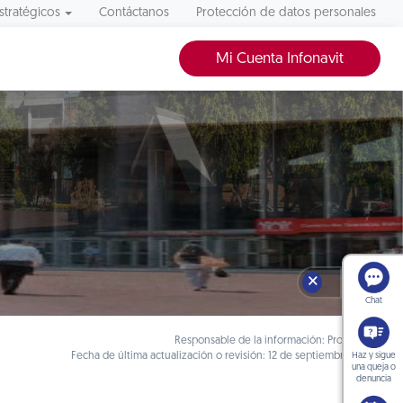
stratégicos
Contáctanos
Protección de datos personales
Mi Cuenta Infonavit
🗙
Chat
Responsable de la información: Prosecretaría
Fecha de última actualización o revisión: 12 de septiembre de 2019
Haz y sigue
una queja o
denuncia