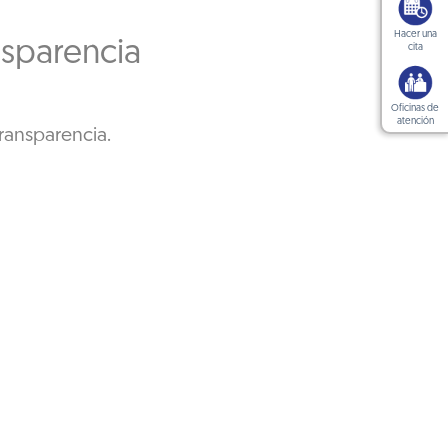
Hacer una
nsparencia
cita
Oficinas de
atención
ransparencia.