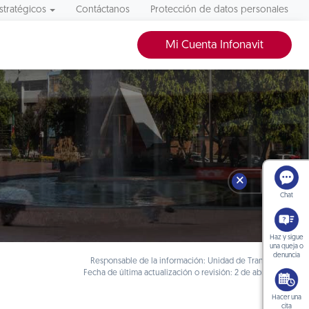
stratégicos
Contáctanos
Protección de datos personales
Mi Cuenta Infonavit
🗙
Chat
Haz y sigue
una queja o
denuncia
Responsable de la información: Unidad de Transparencia
Fecha de última actualización o revisión: 2 de abril de 2018
Hacer una
cita