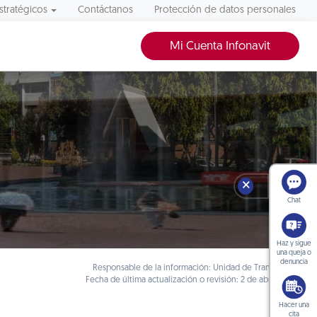
stratégicos
Contáctanos
Protección de datos personales
Mi Cuenta Infonavit
🗙
Chat
Haz y sigue
una queja o
denuncia
Responsable de la información: Unidad de Transparencia
Fecha de última actualización o revisión: 2 de abril de 2018
Hacer una
cita