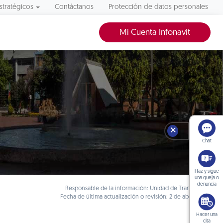
stratégicos
Contáctanos
Protección de datos personales
Mi Cuenta Infonavit
🗙
Chat
Haz y sigue
una queja o
denuncia
Responsable de la información: Unidad de Transparencia
Fecha de última actualización o revisión: 2 de abril de 2018
Hacer una
cita