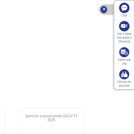
🗙
Chat
Haz y sigue
una queja o
denuncia
Hacer una
cita
Oficinas de
atención
Ejercicio presupuestal GAOV T3
2025