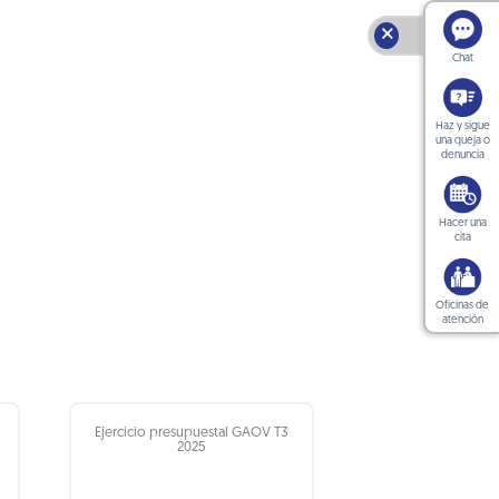
🗙
Chat
Haz y sigue
una queja o
denuncia
Hacer una
cita
Oficinas de
atención
Ejercicio presupuestal GAOV T3
2025