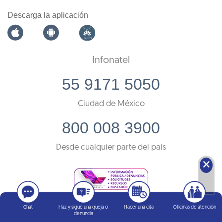
Descarga la aplicación
Infonatel
55 9171 5050
Ciudad de México
800 008 3900
Desde cualquier parte del país
🗙
Chat
Haz y sigue una queja o
Hacer una cita
Oficinas de atención
denuncia