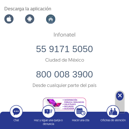
Descarga la aplicación
Infonatel
55 9171 5050
Ciudad de México
800 008 3900
Desde cualquier parte del país
🗙
Chat
Haz y sigue una queja o
Hacer una cita
Oficinas de atención
denuncia