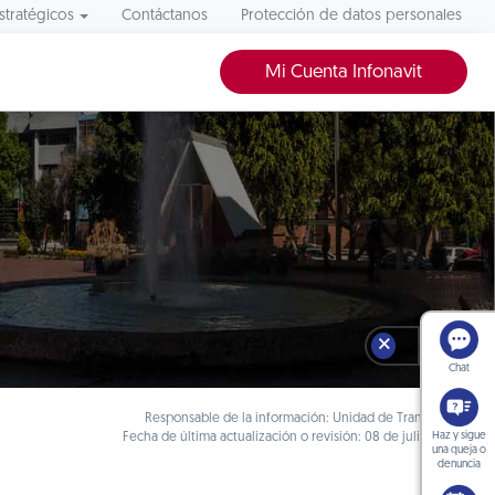
stratégicos
Contáctanos
Protección de datos personales
Mi Cuenta Infonavit
🗙
Chat
Responsable de la información: Unidad de Transparencia
Haz y sigue
Fecha de última actualización o revisión: 08 de julio de 2026
una queja o
denuncia