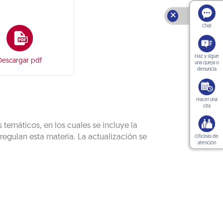
🗙
Chat
Haz y sigue
Descargar pdf
una queja o
denuncia
Hacer una
cita
temáticos, en los cuales se incluye la
egulan esta materia. La actualización se
Oficinas de
atención