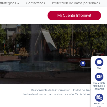
stratégicos
Contáctanos
Protección de datos personales
Mi Cuenta Infonavit
🗙
Chat
Haz y sigue
una queja o
denuncia
Responsable de la información: Unidad de Transparencia
Fecha de última actualización o revisión: 27 de febrero de 2020
Hacer una
cita