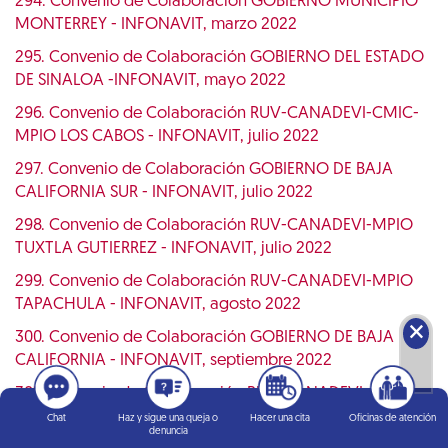
294. Convenio de Colaboración GOBIERNO MUNICIPIO
MONTERREY - INFONAVIT, marzo 2022
295. Convenio de Colaboración GOBIERNO DEL ESTADO
DE SINALOA -INFONAVIT, mayo 2022
296. Convenio de Colaboración RUV-CANADEVI-CMIC-
MPIO LOS CABOS - INFONAVIT, julio 2022
297. Convenio de Colaboración GOBIERNO DE BAJA
CALIFORNIA SUR - INFONAVIT, julio 2022
298. Convenio de Colaboración RUV-CANADEVI-MPIO
TUXTLA GUTIERREZ - INFONAVIT, julio 2022
299. Convenio de Colaboración RUV-CANADEVI-MPIO
TAPACHULA - INFONAVIT, agosto 2022
🗙
300. Convenio de Colaboración GOBIERNO DE BAJA
CALIFORNIA - INFONAVIT, septiembre 2022
301. Convenio de Colaboración RUV-CANADEVI-CMIC-
MPIO TIJUANA-INFONAVIT, septiembre 2022
Chat
Haz y sigue una queja o
Hacer una cita
Oficinas de atención
denuncia