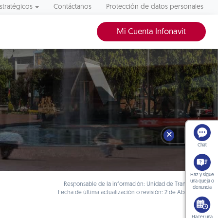
stratégicos
Contáctanos
Protección de datos personales
Mi Cuenta Infonavit
🗙
Chat
Haz y sigue
una queja o
Responsable de la información: Unidad de Transparencia
denuncia
Fecha de última actualización o revisión: 2 de Abril de 2018
Hacer una