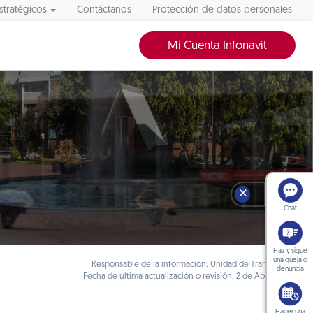
stratégicos
Contáctanos
Protección de datos personales
Mi Cuenta Infonavit
🗙
Chat
Haz y sigue
una queja o
Responsable de la información: Unidad de Transparencia
denuncia
Fecha de última actualización o revisión: 2 de Abril de 2018
Hacer una