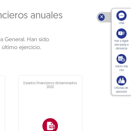
ncieros anuales
🗙
Chat
a General. Han sido
Haz y sigue
una queja o
último ejercicio.
denuncia
Hacer una
cita
s
Estados financieros dictaminados
2022
Oficinas de
atención