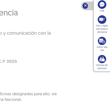
🗙
encia
Chat
Haz y sigue
una queja o
to y comunicación con la
denuncia
Hacer una
cita
.P. 01029.
Oficinas de
atención
ficinas designadas para ello, vía
ema Nacional.