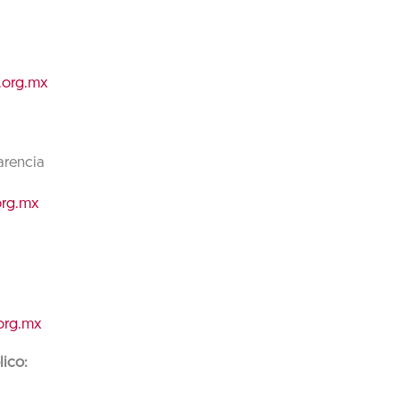
.org.mx
arencia
org.mx
.org.mx
lico: