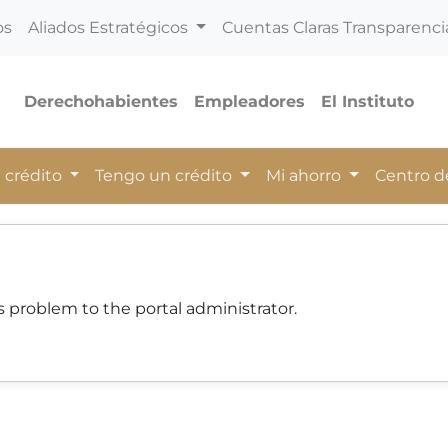
os
Aliados Estratégicos
Cuentas Claras Transparenci
Derechohabientes
Empleadores
El Instituto
 crédito
Tengo un crédito
Mi ahorro
Centro 
 problem to the portal administrator.