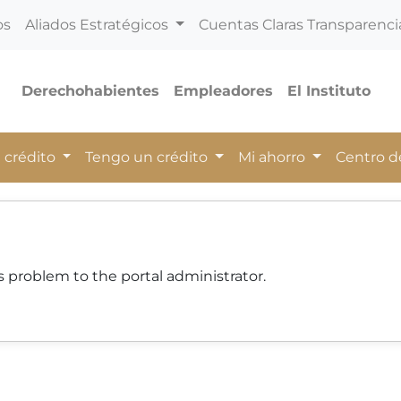
os
Aliados Estratégicos
Cuentas Claras Transparenci
Derechohabientes
Empleadores
El Instituto
 crédito
Tengo un crédito
Mi ahorro
Centro 
 problem to the portal administrator.