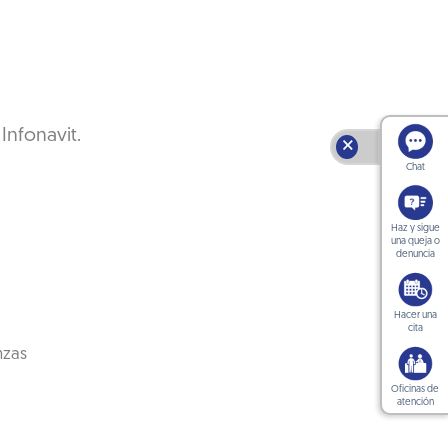
Infonavit.
🗙
Chat
Haz y sigue
una queja o
denuncia
Hacer una
cita
nzas
Oficinas de
atención