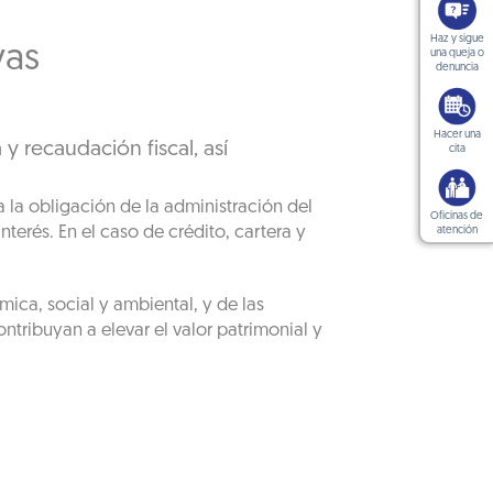
Haz y sigue
vas
una queja o
denuncia
Hacer una
y recaudación fiscal, así
cita
 la obligación de la administración del
Oficinas de
interés. En el caso de crédito, cartera y
atención
ica, social y ambiental, y de las
ntribuyan a elevar el valor patrimonial y