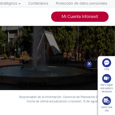
stratégicos
Contáctanos
Protección de datos personales
Mi Cuenta Infonavit
🗙
Chat
Haz y sigue
una queja o
denuncia
Responsable de la información: Gerencia de Planeación Estratégica
Fecha de última actualización o revisión: 13 de agosto de 2019
Hacer una
cita