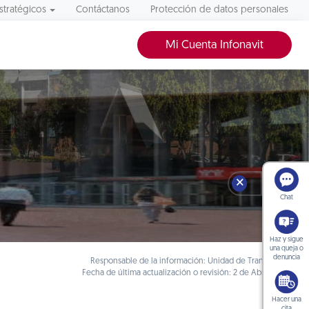
stratégicos
Contáctanos
Protección de datos personales
Mi Cuenta Infonavit
🗙
Chat
Haz y sigue
una queja o
denuncia
Responsable de la información: Unidad de Transparencia
Fecha de última actualización o revisión: 2 de Abril de 2018
Hacer una
cita