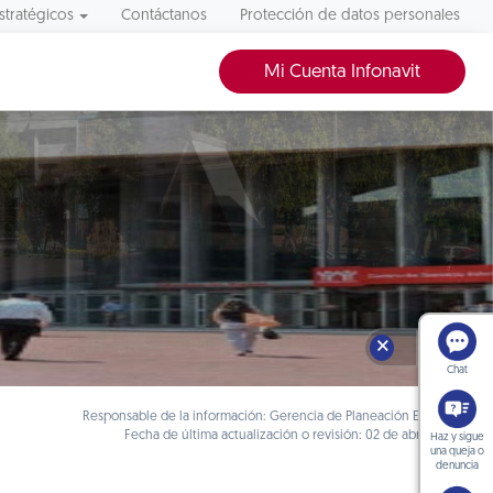
stratégicos
Contáctanos
Protección de datos personales
Mi Cuenta Infonavit
🗙
Chat
Responsable de la información: Gerencia de Planeación Estratégica
Fecha de última actualización o revisión: 02 de abril de 2025
Haz y sigue
una queja o
denuncia