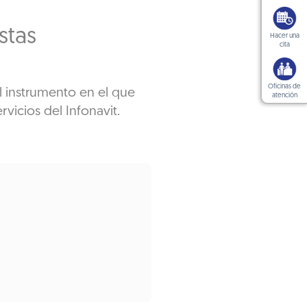
stas
Hacer una
cita
Oficinas de
l instrumento en el que
atención
vicios del Infonavit.