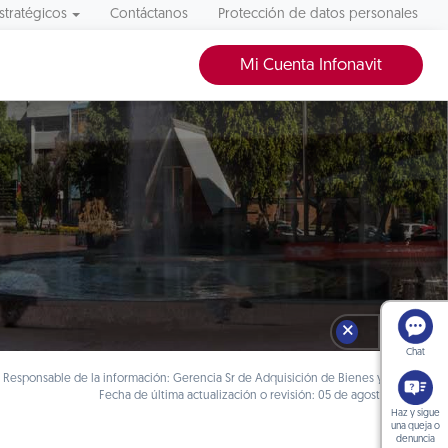
stratégicos
Contáctanos
Protección de datos personales
Mi Cuenta Infonavit
🗙
Chat
Responsable de la información: Gerencia Sr de Adquisición de Bienes y Servicios
Fecha de última actualización o revisión: 05 de agosto de 2026
Haz y sigue
una queja o
denuncia