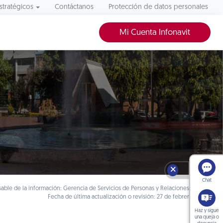
stratégicos
Contáctanos
Protección de datos personales
Mi Cuenta Infonavit
🗙
Chat
able de la información: Gerencia de Servicios de Personas y Relaciones Laborales
Fecha de última actualización o revisión: 27 de febrero de 2020
Haz y sigue
una queja o