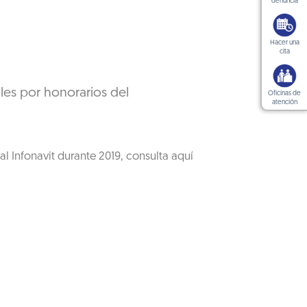
denuncia
Hacer una
cita
les por honorarios del
Oficinas de
atención
al Infonavit durante 2019, consulta aquí